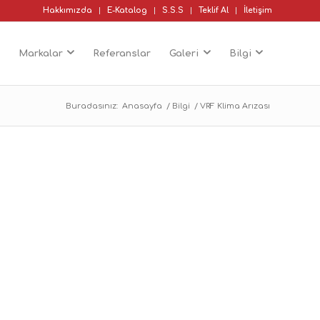
Hakkımızda
E-Katalog
S.S.S
Teklif Al
İletişim
Markalar
Referanslar
Galeri
Bilgi
Buradasınız:
Anasayfa
/
Bilgi
/
VRF Klima Arızası