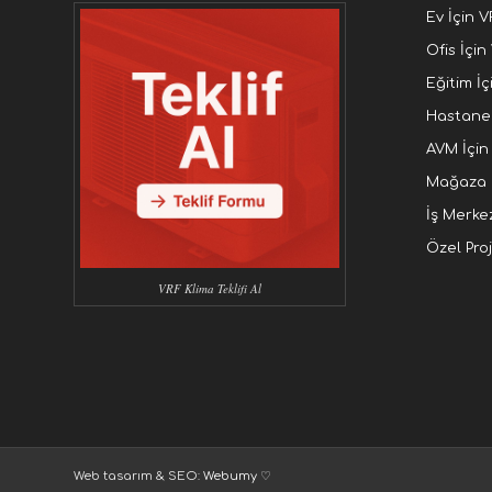
Ev İçin V
Ofis İçin
Eğitim İç
Hastane 
AVM İçin
Mağaza İ
İş Merkez
Özel Proj
VRF Klima Teklifi Al
Web tasarım & SEO:
Webumy
♡