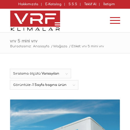
Hakkımızda
E-Katalog
S.S.S
Teklif Al
İletişim
vrv 5 mini vrv
Buradasınız:
Anasayfa
/
Mağaza
/
Etiket: vrv 5 mini vrv
Sıralama ölçütü
Varsayılan
Görüntüle
-1 Sayfa başına ürün